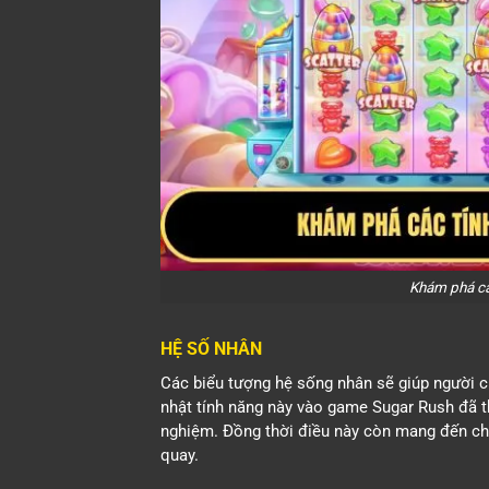
Khám phá cá
HỆ SỐ NHÂN
Các biểu tượng hệ sống nhân sẽ giúp người c
nhật tính năng này vào game Sugar Rush đã t
nghiệm. Đồng thời điều này còn mang đến ch
quay.