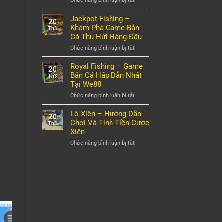
Chức năng bình luận bị tắt
ở
Dẫn
Cá
Cách
Cược
Jackpot Fishing –
Chơi
20
LOL
Khám Phá Game Bắn
Cho
Th3
–
Người
Cá Thu Hút Hàng Đầu
Bộ
Mới
Môn
Chức năng bình luận bị tắt
ở
Năm
Giải
Jackpot
2025
Trí
Fishing
Royal Fishing – Game
Hấp
20
–
Bắn Cá Hấp Dẫn Nhất
Dẫn
Th3
Khám
Kịch
Tại We88
Phá
Tính
Game
Chức năng bình luận bị tắt
ở
2025
Bắn
Royal
Cá
Fishing
Lô Xiên – Hướng Dẫn
Thu
20
–
Chơi Và Tính Tiền Cược
Hút
Th3
Game
Hàng
Xiên
Bắn
Đầu
Cá
Chức năng bình luận bị tắt
ở
Hấp
Lô
Dẫn
Xiên
Nhất
–
Tại
Hướng
We88
Dẫn
Chơi
Và
Tính
Tiền
Cược