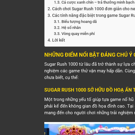
Cá cược xanh chín – trả thưởng minh bạch
Cách chơi Sugar Rush 1000 đơn giản cho n
Các tính năng đặc biệt trong game Sugar R
Biểu tượng hoang dã
Hệ số nhân
Vòng quay miễn phí
Lời kết
NHỮNG ĐIỂM NỔI BẬT ĐÁNG CHÚ Ý 
Sugar Rush 1000 từ lâu đã trở thành sự lựa c
nghiệm các game thử vận may hấp dẫn. Cùng
chưa biết, cụ thể:
SUGAR RUSH 1000 SỞ HỮU ĐỒ HOẠ ẤN
Một trong những yếu tố giúp tựa game nổ hũ n
phải kể đến không gian đồ họa đỉnh cao. Tại 
mang đến cho người chơi những trải nghiệm 