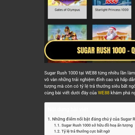
Sugar Rush 1000 tại WE88 từng nhiều lần làm
vô vàn những trải nghiệm đỉnh cao và hấp dẫ
tượng mà còn có tỷ lệ trả thưởng siêu bất n
cùng bài viết dưới đây của
WE88
khám phá ng
Nội dung bài viết
Những điểm nổi bật đáng chú ý của Sugar 
Sugar Rush 1000 sở hữu đồ hoạ ấn tượng
Tỷ lệ trả thưởng cực bất ngờ