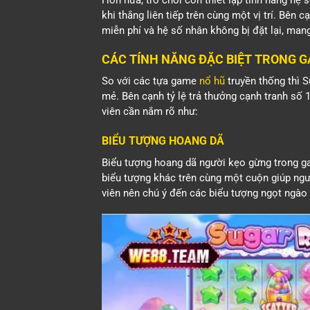
khi thắng liên tiếp trên cùng một vị trí. Bên 
miễn phí và hệ số nhân không bị đặt lại, man
CÁC TÍNH NĂNG ĐẶC BIỆT TRONG 
So với các tựa game
nổ hũ
truyền thống thì S
mẻ. Bên cạnh tỷ lệ trả thưởng cạnh tranh số 
viên cần nắm rõ như:
BIỂU TƯỢNG HOANG DÃ
Biểu tượng hoang dã người kẹo gừng trong ga
biểu tượng khác trên cùng một cuộn giúp ngườ
viên nên chú ý đến các biểu tượng ngọt ngào 