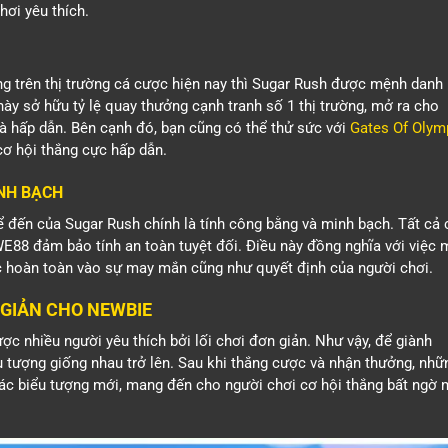
ơi yêu thích.
ng trên thị trường cá cược hiện nay thì Sugar Rush được mệnh danh 
ày sở hữu tỷ lệ quay thưởng cạnh tranh số 1 thị trường, mở ra cho
và hấp dẫn. Bên cạnh đó, bạn cũng có thể thử sức với
Gates Of Olym
cơ hội thắng cực hấp dẫn.
NH BẠCH
ể đến của Sugar Rush chính là tính công bằng và minh bạch. Tất cả 
E88 đảm bảo tính an toàn tuyệt đối. Điều này đồng nghĩa với việc 
c hoàn toàn vào sự may mắn cũng như quyết định của người chơi.
 GIẢN CHO NEWBIE
c nhiều người yêu thích bởi lối chơi đơn giản. Như vậy, để giành
u tượng giống nhau trở lên. Sau khi thắng cược và nhận thưởng, nhữ
các biểu tượng mới, mang đến cho người chơi cơ hội thắng bất ngờ