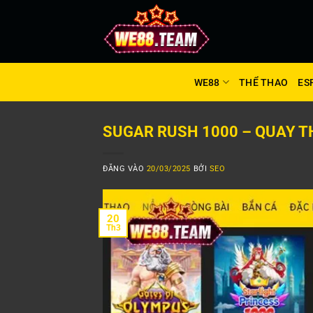
Bỏ
qua
nội
dung
WE88
THỂ THAO
ES
SUGAR RUSH 1000 – QUAY T
ĐĂNG VÀO
20/03/2025
BỞI
SEO
20
Th3