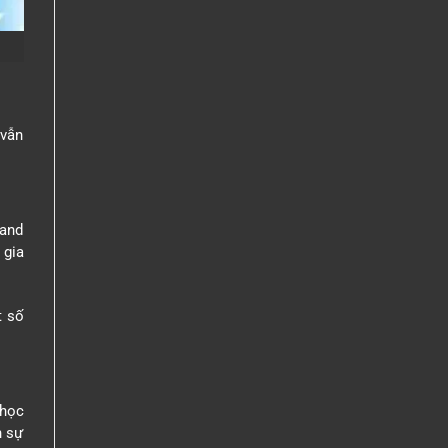
 vẫn
 and
 gia
t số
 học
n sự