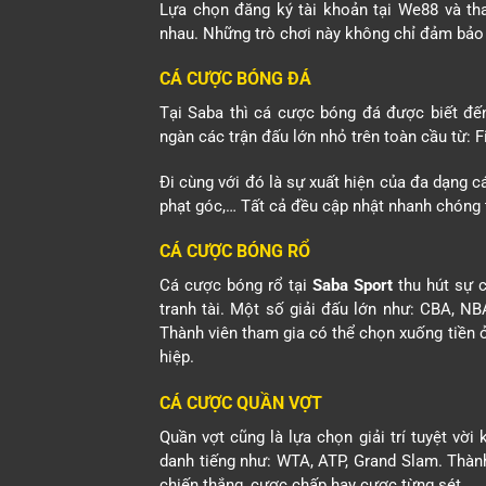
Lựa chọn đăng ký tài khoản tại We88 và tha
nhau. Những trò chơi này không chỉ đảm bảo s
CÁ CƯỢC BÓNG ĐÁ
Tại Saba thì cá cược bóng đá được biết đến
ngàn các trận đấu lớn nhỏ trên toàn cầu từ: 
Đi cùng với đó là sự xuất hiện của đa dạng c
phạt góc,… Tất cả đều cập nhật nhanh chóng t
CÁ CƯỢC BÓNG RỔ
Cá cược bóng rổ tại
Saba Sport
thu hút sự 
tranh tài. Một số giải đấu lớn như: CBA, N
Thành viên tham gia có thể chọn xuống tiền 
hiệp.
CÁ CƯỢC QUẦN VỢT
Quần vợt cũng là lựa chọn giải trí tuyệt vời 
danh tiếng như: WTA, ATP, Grand Slam. Thàn
chiến thắng, cược chấp hay cược từng sét,…