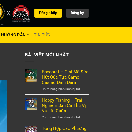
Đăng nhập
Đăng ký
HƯỚNG DẪN
TIN TỨC
BÀI VIẾT MỚI NHẤT
Baccarat – Giải Mã Sức
22
Hút Của Tựa Game
Th3
Casino Đình Đám
Chức năng bình luận bị tắt
ở
Baccarat
–
Happy Fishing – Trải
22
Giải
Nghiệm Săn Cá Thú Vị
Th3
Mã
Và Lôi Cuốn
Sức
Hút
Chức năng bình luận bị tắt
ở
Của
Happy
Tựa
Fishing
Tổng Hợp Các Phương
Game
22
–