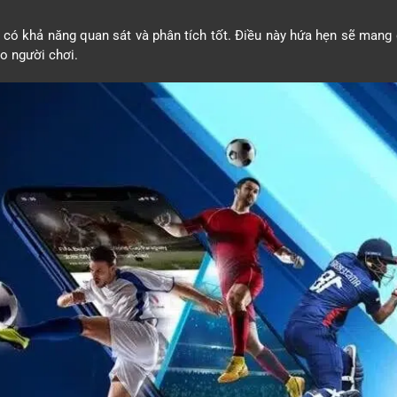
 có khả năng quan sát và phân tích tốt. Điều này hứa hẹn sẽ mang
ho người chơi.