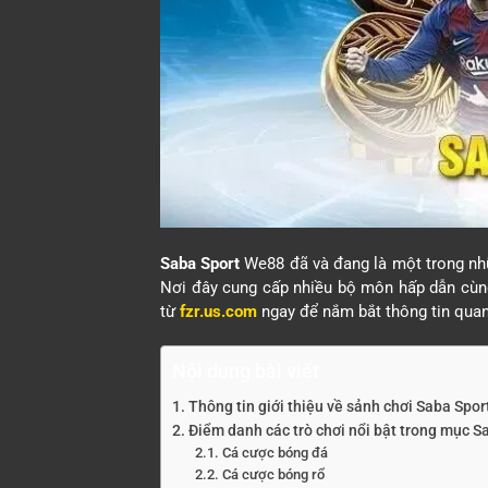
Saba Sport
We88 đã và đang là một trong nhữ
Nơi đây cung cấp nhiều bộ môn hấp dẫn cùng 
từ
fzr.us.com
ngay để nắm bắt thông tin quan
Nội dung bài viết
Thông tin giới thiệu về sảnh chơi Saba Spo
Điểm danh các trò chơi nổi bật trong mục S
Cá cược bóng đá
Cá cược bóng rổ