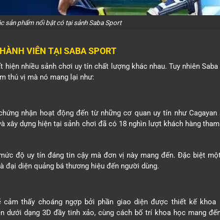
c sản phẩm nổi bật có tại sảnh Saba Sport
THÀNH VIÊN TẠI SABA SPORT
xuất hiện nhiều sảnh chơi uy tín chất lượng khác nhau. Tuy nhiên Saba
ểm thú vị mà nó mang lại như:
chứng nhận hoạt động đến từ những cơ quan uy tín như Cagayan
 và xây dựng hiện tại sảnh chơi đã có 18 nghìn lượt khách hàng tham
mức độ uy tín đáng tin cậy mà đơn vị này mang đến. Đặc biệt mộ
là đại diện quảng bá thương hiệu đến người dùng.
ẽ cảm thấy choáng ngợp bởi phần giao diện được thiết kế khoa
iện dưới dạng 3D đầy tinh xảo, cùng cách bố trí khoa học mang đế