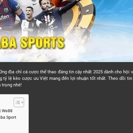
ng địa chỉ cá cược thể thao đáng tin cậy nhất 2025 dành cho hội v
tỷ lệ kèo cược ưu Việt mang đến lợi nhuận tốt nhất. Theo dõi tin
 trọng nhé!
rt We88
aba Sport