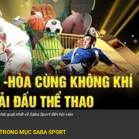
khái quát nhất về Saba Sport đến hội viên
T TRONG MỤC SABA SPORT