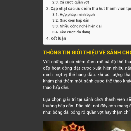
Cá cược quần vợt
Cập nhật các ưu điểm thu hút thành viên tạ
Hợp pháp, minh bạch
Giao diện hấp dẫn
Nhiều công nghệ hiện đại
Kèo cược đa dạng
Kết luận
THÔNG TIN GIỚI THIỆU VỀ SẢNH C
Với những ai có niềm đam mê cá độ thể thao
cấp hoạt động đặt cược xuất hiện nhiều năm
mình một vị thế hàng đầu, khi có lượng thà
khám phá thêm một sảnh cược thể thao khá
thao hấp dẫn.
Lựa chọn giải trí tại sảnh chơi thành viên s
thưởng hấp dẫn. Đặc biệt nơi đây còn mang 
như: bóng đá, bóng rổ quần vợt hay thậm chí l