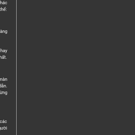
khác
thể:
hàng
 hay
hất.
 màn
dẫn.
từng
 các
gười