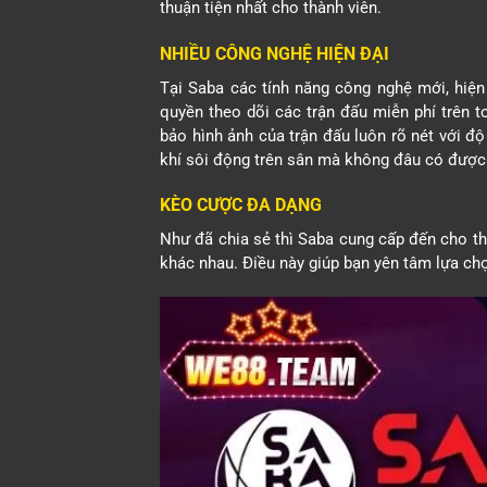
thuận tiện nhất cho thành viên.
NHIỀU CÔNG NGHỆ HIỆN ĐẠI
Tại Saba các tính năng công nghệ mới, hiện
quyền theo dõi các trận đấu miễn phí trên t
bảo hình ảnh của trận đấu luôn rõ nét với độ
khí sôi động trên sân mà không đâu có được
KÈO CƯỢC ĐA DẠNG
Như đã chia sẻ thì Saba cung cấp đến cho t
khác nhau. Điều này giúp bạn yên tâm lựa ch