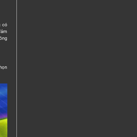
g có
 đảm
hông
chọn