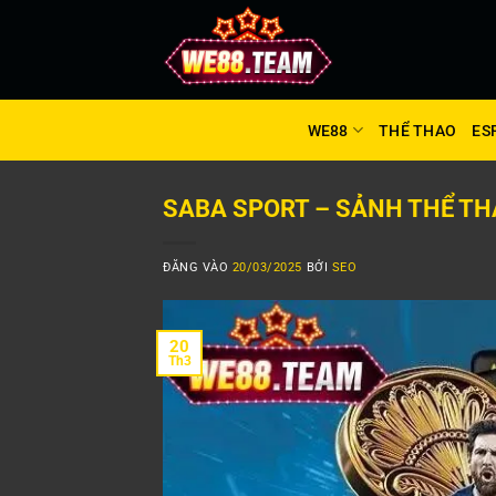
Bỏ
qua
nội
dung
WE88
THỂ THAO
ES
SABA SPORT – SẢNH THỂ T
ĐĂNG VÀO
20/03/2025
BỞI
SEO
20
Th3